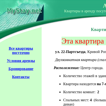
А
Квартиры в аренду посут
Кварти
Эта квартира
Все квартиры
ул. 22-Партсъезда
, Кривой Ро
посуточно
Двухкомнатная квартира (спальня
Условия аренды
Расположение:
Центр города.
Бронирование
Количество этажей в здан
Контакты
Квартира находится
на 7-
Количество комнат:
2
Спальных мест:
4
(больша
диван)